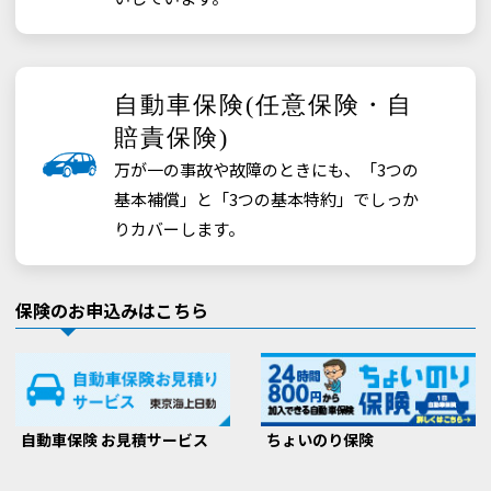
険
等
の
自動車保険(任意保険・自
オ
賠責保険)
万が一の事故や故障のときにも、「3つの
ン
基本補償」と「3つの基本特約」でしっか
ラ
りカバーします。
イ
保険のお申込みはこちら
ン
手
続
自動車保険 お見積サービス
ちょいのり保険
き