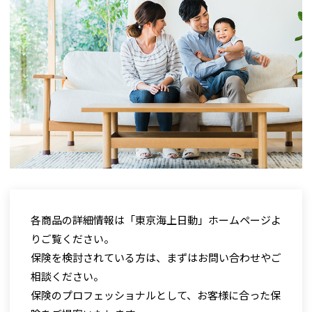
た
担
当
者
の
ア
ド
各商品の詳細情報は「東京海上日動」ホームページよ
バ
りご覧ください。
イ
保険を検討されている方は、まずはお問い合わせやご
相談ください。
ス
保険のプロフェッショナルとして、お客様に合った保