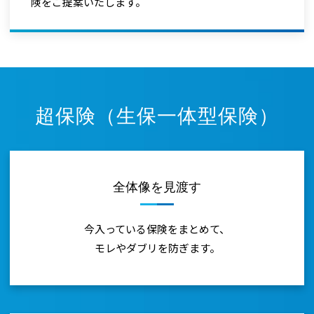
と
険をご提案いたします。
AI
の
力
超保険（生保一体型保険）
で
貴
方
全体像を見渡す
と
今入っている保険をまとめて、
家
モレやダブリを防ぎます。
族
を