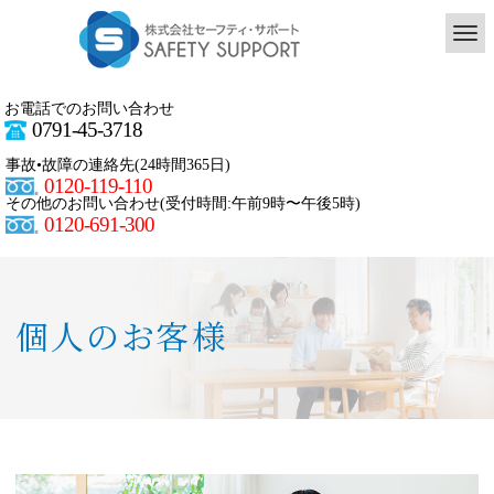
知
識・
実
お電話でのお問い合わせ
0791-45-3718
績・
事故•故障の連絡先(24時間365日)
0120-119-110
経
その他のお問い合わせ(受付時間:午前9時〜午後5時)
0120-691-300
験
を
個人のお客様
積
み
重
ね